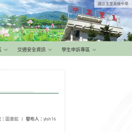
國立玉里高級中學
區
交通安全資訊
學生申訴專區
位：
圖書館
|
發布人：
ylsh16