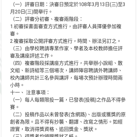
（一）評審日期：決審日預定於108年3月13日(三)至3
月20日(三)間舉行。
（二）評審分初審、複審兩階段：
1.初審採書面審查方式進行，由評審人員擇優參加複
審。
2.複審採取公開評審方式進行，時間、辦法另訂之。
（三）由學校聘請專業作家、學者及本校教師擔任評
審及講座評述工作。
（四）複審階段採講座方式進行，共舉辦小說組、散
文組、新詩組等三個場次，講師陣容聘請外聘講師、
校內講師共計三名參與講評，每場次預計辦理時間兩
小時。
十一、 注意事項：
（一）每人每類限投一篇，已發表(投稿)之作品不得參
賽。
（二）投稿作品以未曾發表(含網路)、出版或獲獎的原
創者為限。且不得有抄襲、翻譯、改寫之情形。如經
證實，取消得獎資格、追回獎金、獎狀。
（三）得獎者均頒贈獎狀乙紙。