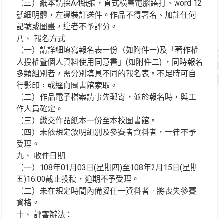
（三）紙本請採A4紙張，直式橫書電腦繕打、word 12
號細明體，左邊裝訂送件。作品不得署名、加註任何
記號或圖畫，違者不予評分。
八、 報名方式:
（一）請詳細填寫報名表一份（如附件一)及「著作權
人授權暨個人資料使用同意書」(如附件二) ，同時報名
多類組別者，需分別填具不同的報名表。不足時可自
行影印，或逕向圖書館索取。
（二）作品電子檔案請事先郵寄，並於報名時，與工
作人員確定。
（三）繳交作品紙本一份至本校圖書館。
（四）未依規定敘明組別及參賽者資料者，一律不予
受理。
九、 收件日期:
（一）108年01月03日(星期四)至108年2月15日(星期
五)16:00截止投稿，逾期不予受理。
（二）未在規定時間內備妥任一資料者，將喪失參賽
資格。
十、 評審辦法：