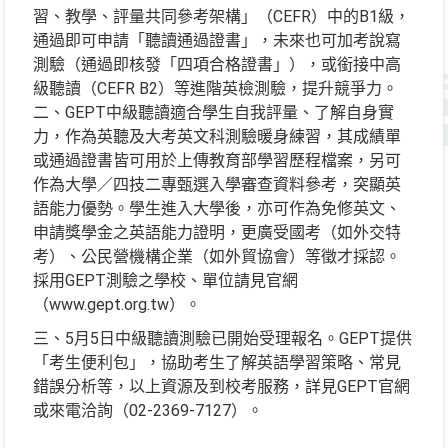
習、教學、評量共同參考架構」（CEFR）中的B1級，
通過即可申請「聽讀通過證書」，未來也可加考說寫
測驗（通過即核發「四項合格證書」），或銜接中高
級聽讀（CEFR B2）等進階英檢測驗，提升競爭力。
二、GEPT中級聽讀適合學生自我評量、了解自身實
力，作為英聽及大考英文科測驗暖身練習，其成績單
或通過證書皆可用於上傳教育部學習歷程檔案，另可
作為大學／四技二專甄選入學審查資料參考，突顯英
語能力優勢。學生進入大學後，亦可作為免修英文、
申請獎學金之英語能力證明，更廣受國考（如外交特
考）、公民營機構企業（如外貿協會）等徵才採認。
採用GEPT測驗之學校、單位請見官網
（www.gept.org.tw）。
三、5月5日中級聽讀測驗已開始受理報名。GEPT提供
「考生便利包」，協助考生了解英語學習策略、常見
錯誤分析等，以上資源及到校考服務，詳見GEPT官網
或來電洽詢（02-2369-7127）。