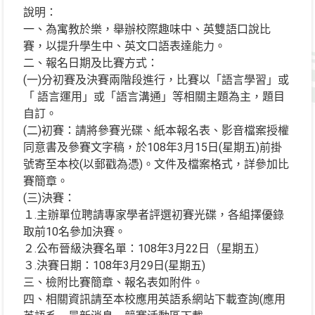
說明：
一、為寓教於樂，舉辦校際趣味中、英雙語口說比
賽，以提升學生中、英文口語表達能力。
二、報名日期及比賽方式：
(一)分初賽及決賽兩階段進行，比賽以「語言學習」或
「 語言運用」或「語言溝通」等相關主題為主，題目
自訂。
(二)初賽：請將參賽光碟、紙本報名表、影音檔案授權
同意書及參賽文字稿，於108年3月15日(星期五)前掛
號寄至本校(以郵戳為憑)。文件及檔案格式，詳參加比
賽簡章。
(三)決賽：
１.主辦單位聘請專家學者評選初賽光碟，各組擇優錄
取前10名參加決賽。
２.公布晉級決賽名單：108年3月22日（星期五）
３.決賽日期：108年3月29日(星期五)
三、檢附比賽簡章、報名表如附件。
四、相關資訊請至本校應用英語系網站下載查詢(應用