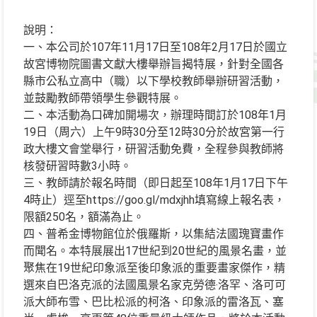
說明：
一、本公司於107年11月17日至108年2月17日於國立
故宮博物院圖書文獻大樓舉辦旨揭特展，針對全國各
縣市公私立高中（職）以下學校教師舉辦研習活動，
並鼓勵教師帶領學生參觀特展。
二、本活動為口碑加開場次，辦理時間訂於108年1月
19日（周六）上午9時30分至12時30分於故宮第一行
政大樓文會堂舉行，研習活動免費，全程參與教師將
核發研習時數3小時。
三、教師請於報名時間（即日起至108年1月17日下午
4時止）逕至https://goo.gl/mdxjhh填寫線上報名表，
限額250名，額滿為止。
四、普希金博物館位於俄羅斯，以集結法國瑰寶畫作
而聞名。本特展展出17世紀到20世紀的風景名畫，並
聚焦在19世紀印象派至後印象派的重要畫家傑作，精
選來自巴洛克派的法國風景名家克勞德‧洛罕、洛可可
派大師布雪、巴比松派的柯洛、印象派的雷洛瓦、塞