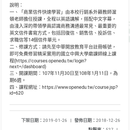
說明：
一、「商業信件快速學習」由本校行銷系外籍教師渥
頓老師擔任授課，全程以英語講解，搭配中文字幕，
由淺入深的帶領學員認識商務溝通最常見、最重要的
英文信件書寫方式，包括回復信、銷售信、投訴信、
求職信等14個信件單元。
二、修課方式：請先至中華開放教育平台註冊帳號，
即可免費修習精采實用的國立中興大學磨課師線上課
程(https://courses.openedu.tw/login?
next=/dashboard)
三、開課期間：107年11月30日至108年1月11日，為
期6週。
四、課程網址：https://www.openedu.tw/course.jsp?
id=620
下架日期：
2019-01-26
|
發佈日期：
2018-12-26
點擊率：
527
|