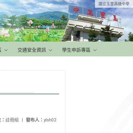
國立玉里高級中學
區
交通安全資訊
學生申訴專區
位：
註冊組
|
發布人：
ylsh02