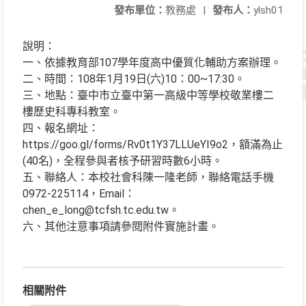
發布單位：
教務處
|
發布人：
ylsh01
說明：
一、依據教育部107學年度高中優質化輔助方案辦理。
二、時間：108年1月19日(六)10：00~17:30。
三、地點：臺中市立臺中第一高級中等學校敬業樓二
樓歷史科專科教室。
四、報名網址：
https://goo.gl/forms/Rv0t1Y37LLUeYI9o2，額滿為止
(40名)，全程參與者核予研習時數6小時。
五、聯絡人：本校社會科陳一隆老師，聯絡電話手機
0972-225114，Email：
chen_e_long@tcfsh.tc.edu.tw。
六、其他注意事項請參閱附件實施計畫。
相關附件