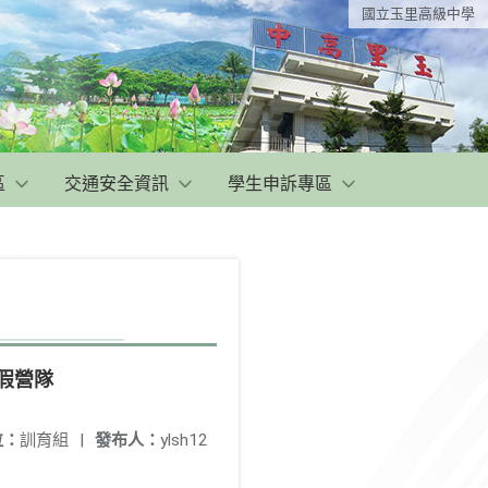
國立玉里高級中學
區
交通安全資訊
學生申訴專區
假營隊
位：
訓育組
|
發布人：
ylsh12