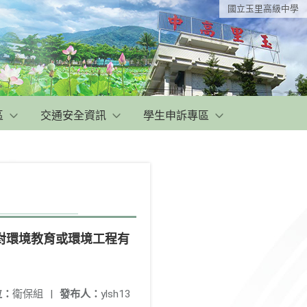
國立玉里高級中學
區
交通安全資訊
學生申訴專區
對環境教育或環境工程有
位：
衛保組
|
發布人：
ylsh13