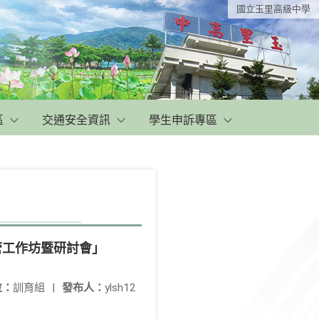
國立玉里高級中學
區
交通安全資訊
學生申訴專區
木管工作坊暨研討會」
位：
訓育組
|
發布人：
ylsh12