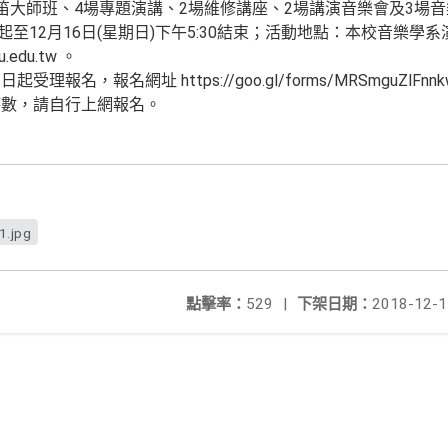
笛大師班、4場專題演講、2場維修講座、2場講演音樂會及3場
:30起至12月16日(星期日)下午5:30結束；活動地點：本校音樂
.edu.tw 。
名，報名網址 https://goo.gl/forms/MRSmguZlFnnkw
時數，請自行上網報名。
1.jpg
點擊率：
529
|
下架日期：
2018-12-1