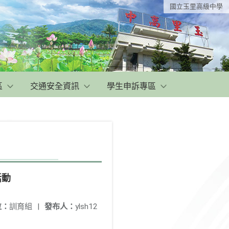
國立玉里高級中學
區
交通安全資訊
學生申訴專區
活動
位：
訓育組
|
發布人：
ylsh12