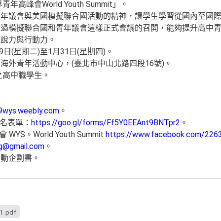
高峰會World Youth Summit」。
青年議會與美國模擬聯合國活動的精神，讓學生學習從國內至國
透過模擬聯合國和青年議會這樣正式會議的召開，能夠提升高中
遊說力與行動力。
9日(星期二)至1月31日(星期四)。
海外青年活動中心，(臺北市中山北路四段16號)。
之高中職學生。
19wys.weebly.com
。
報名表單：
https://goo.gl/forms/Ff5Y0EEAnt9BNTpr2
。
YS。World Youth Summit
https://www.facebook.com/22
g@gmail.com
。
活動企劃書。
1.pdf