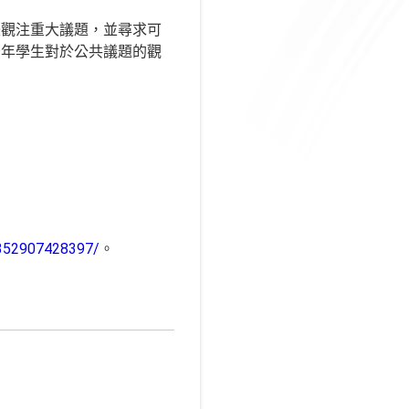
際觀注重大議題，並尋求可
青年學生對於公共議題的觀
6352907428397/
。