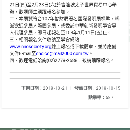
21日(四)至2月23日(六)於吉隆坡太子世界貿易中心舉
辦，歡迎師生踴躍報名參加。
二、本展覽符合107年智財局著名國際發明展標準，竭
誠歡迎參展人隨團參展，或委託中華創新發明學會專
人代理參展，即日起報名至108年1月11日(五)止。
三、相關報名文件敬請至學會網站
www.innosociety.org
線上報名或下載簡章，並將應備
文件E-mail至
choice@mail2000
.
com.tw
。
四、歡迎電話洽詢(02)2778-2688，敬請踴躍報名。
下架日期：
2018-10-21
|
發佈日期：
2018-10-15
點擊率：
587
|