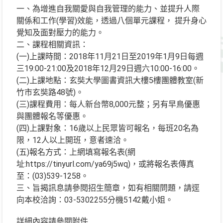
一、為增進自我關愛與自我管理的能力、並提升人際
關係和工作(學習)效能，透過八個單元課程， 提升身心
覺知及面對壓力的能力。
二、課程相關資訊：
(一)上課時間：2018年11月21日至2019年1月9日每週
三19:00-21:00及2018年12月29日週六10:00-16:00。
(二)上課地點：玄奘大學圖書資訊大樓5樓團體教室(新
竹市玄奘路48號)。
(三)課程費用：每人新台幣8,000元整；另有早鳥優惠
與團體報名等優惠。
(四)上課對象：16歲以上民眾皆可報名，每班20名為
限，12人以上開班，意者速洽。
(五)報名方式：上網填寫報名表(網
址:https://tinyurl.com/ya69j5wq)，或將報名表傳真
至：(03)539-1258。
三、旨揭訊息請參閱招生簡章，如有相關問題，請逕
向本校洽詢：03-5302255分機5142戴小姐。
詳細內容請參閱附件