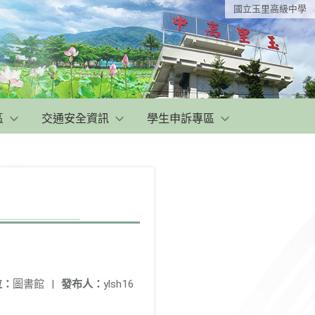
國立玉里高級中學
區
交通安全資訊
學生申訴專區
位：
圖書館
|
發布人：
ylsh16