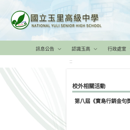
訊息公告
認識玉高
行政處室
:::
校外相關活動
第八屆《寶島行銷金句獎