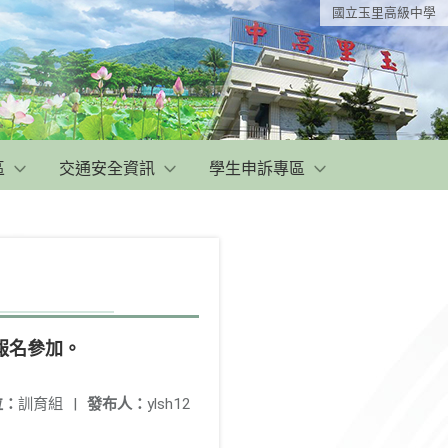
國立玉里高級中學
區
交通安全資訊
學生申訴專區
報名參加。
位：
訓育組
|
發布人：
ylsh12