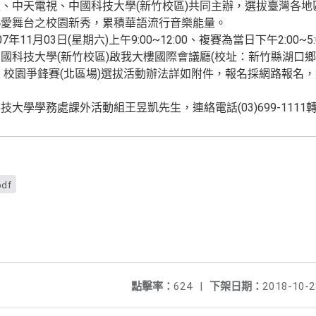
、中天電視、中國科技大學(新竹校區)共同主辦，選拔臺灣各地區
熱愛舞台之校園新秀，累積華語流行音樂能量。
11月03日(星期六)上午9:00~12:00、複賽為當日下午2:00~5:
國科技大學(新竹校區)啟我大樓國際會議廳(校址：新竹縣湖口鄉中
樂」校園爭鋒賽(北區場)選拔活動辦法詳如附件，報名採網路報名
學學務處課外活動組王昱凱先生，連絡電話(03)699-1111轉1
pdf
點擊率：
624
|
下架日期：
2018-10-2