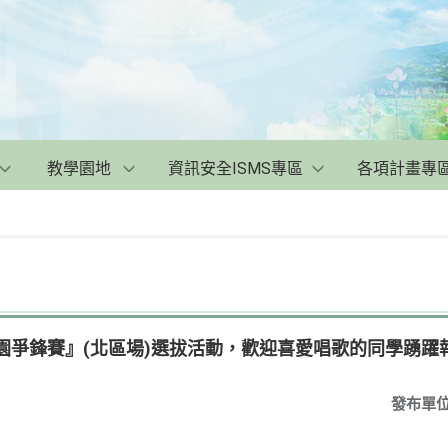
教學園地
資訊安全ISMS專區
各項計畫專
校園爭鋒賽』(北區場)選拔活動，歡迎喜愛唱歌的同學踴躍
發布單