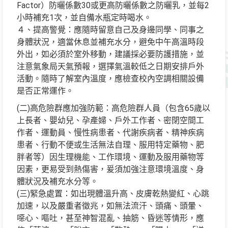
Factor）防曬係數30或更高防曬係數之防曬乳，並每2
小時補充1次，並自備水瓶定時喝水。
４、提高警覺：應隨時留意自己及身邊同學、同事之
身體狀況，適當休息並補充水分，避免中午高溫時段
外出，如必須於室外移動，建議採必要防護措施，並
注意氣象局天氣預報，選擇氣溫較低之日期安排戶外
活動。隨時了解室內溫度，應檢查校內空調相關設備
是否正常運作。
(二)高危險群應加強防範：高危險群人員（包含65歲以
上長者、嬰幼兒、孕產婦、戶外工作者、密閉空間工
作者、運動員、慢性病患者、代謝疾病者、精神疾病
患者、行動不便或生活無法自理、服用特定藥物、肥
胖者等）因生理機能、工作環境、運動及服用藥物等
因素，更易受到熱傷害，爰須加強注意環境溫度、身
體狀況及補充水分等。
(三)緊急處置：如出現體溫升高、皮膚乾熱變紅、心跳
加速，以及嚴重者徵兆，如無法流汗、頭痛、頭暈、
噁心、嘔吐，甚至神智混亂、抽筋、昏迷等情形，應