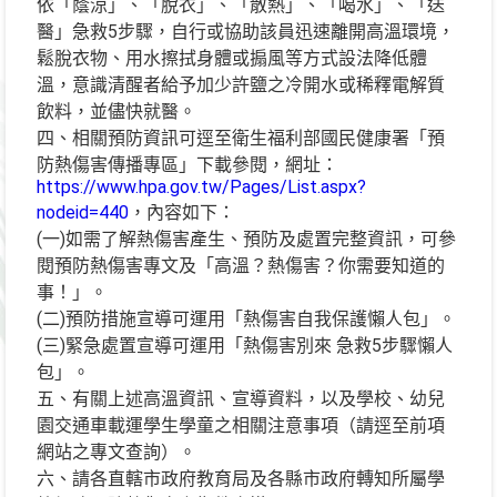
依「蔭涼」、「脫衣」、「散熱」、「喝水」、「送
醫」急救5步驟，自行或協助該員迅速離開高溫環境，
鬆脫衣物、用水擦拭身體或搧風等方式設法降低體
溫，意識清醒者給予加少許鹽之冷開水或稀釋電解質
飲料，並儘快就醫。
四、相關預防資訊可逕至衛生福利部國民健康署「預
防熱傷害傳播專區」下載參閱，網址：
https://www.hpa.gov.tw/Pages/List.aspx?
nodeid=440
，內容如下：
(一)如需了解熱傷害產生、預防及處置完整資訊，可參
閱預防熱傷害專文及「高溫？熱傷害？你需要知道的
事！」。
(二)預防措施宣導可運用「熱傷害自我保護懶人包」。
(三)緊急處置宣導可運用「熱傷害別來 急救5步驟懶人
包」。
五、有關上述高溫資訊、宣導資料，以及學校、幼兒
園交通車載運學生學童之相關注意事項（請逕至前項
網站之專文查詢）。
六、請各直轄市政府教育局及各縣市政府轉知所屬學