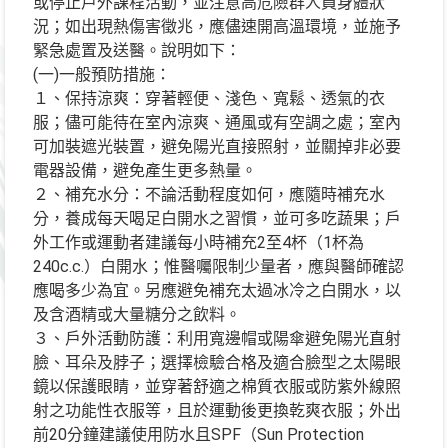
或停止戶外課程活動，並注意高危險群人員身體狀
況；如出現熱傷害徵兆，應儘速開高溫環境，並施予
緊急處置及送醫。說明如下：
(一)一般預防措施：
１、保持涼爽：穿著輕便、淺色、寬鬆、透氣的衣
服；儘可能待在室內涼爽、通風或有空調之處；室內
可加裝遮光裝置，避免陽光直接照射，並關掉非必要
電器設備，避免產生更多熱量。
２、補充水分：不論活動程度如何，應隨時補充水
分，養成每天喝足白開水之習慣，並可多吃蔬果；戶
外工作或運動者建議每小時補充2至4杯（1杯為
240c.c.）白開水；惟醫囑限制少量者，應與醫師確認
應喝多少為宜。另應避免補充太過冰冷之白開水，以
及含酒精或大量糖分之飲料。
３、戶外活動防護：利用寬邊帽或陽傘避免陽光直射
臉、耳朵及脖子；選擇檢驗合格及適合臉型之太陽眼
鏡以保護眼睛，並穿著舒適之棉質衣服或防紫外線照
射之功能性衣服等，且於運動後更換乾爽衣服；外出
前20分鐘建議使用防水且SPF（Sun Protection