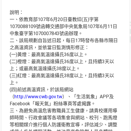
說明：
一、依教育部107年6月20日臺教綜(五)字第
1070088109號函轉交通部中央氣象局107年6月11日
中象臺字第1070007843號函辦理。
二、該局規劃自旨述日起，每日17時發布各縣市隔日
之高溫資訊，並依當日監測情形修正：
(一)黃燈：最高氣溫達攝氏36度以上。
(二)橙燈：最高氣溫達攝氏36度以上，且持續3天以
上；或最高氣溫達攝氏38度以上。
(三)紅燈：最高氣溫達攝氏38度以上，且持續3天以
上。
(四)前述高溫資訊，於該局網站
（
http://www.cwb.gov.tw
）、「生活氣象」APP及
Facebook「報天氣」粉絲專頁等處揭露。
三、為避免高溫危害教職員工生健康，請貴校運用導
師時間、行政會議等各項集會與網站、校刊、跑馬燈
等相關媒介進行個人防護衛教宣導，評估減少、調整