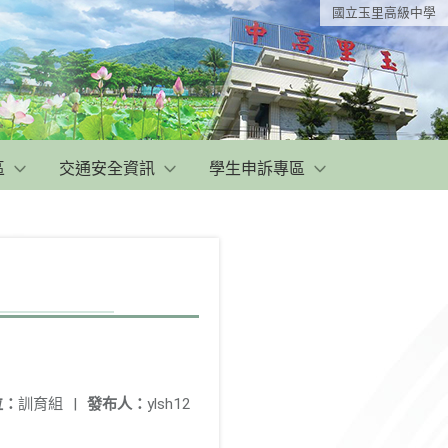
國立玉里高級中學
區
交通安全資訊
學生申訴專區
位：
訓育組
|
發布人：
ylsh12