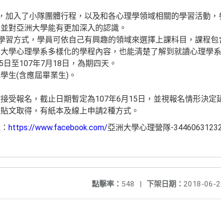
程，加入了小隊團體行程，以及和各心理學領域相關的學習活動，
，並對亞洲大學能有更加深入的認識。
課學習方式，學員可依自己有興趣的領域來選擇上課科目，課程包
洲大學心理學系多樣化的學程內容，也能清楚了解到就讀心理學
5日至107年7月18日，為期四天。
學生(含應屆畢業生)。
。
接受報名，截止日期暫定為107年6月15日，並視報名情形決
貼文取得，有紙本及線上申請2種方式。
址：
https://www.facebook.com/
亞洲大學心理營隊-34460631232
點擊率：
548
|
下架日期：
2018-06-2