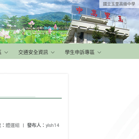
國立玉里高級中學
區
交通安全資訊
學生申訴專區
位：
體運組
|
發布人：
ylsh14