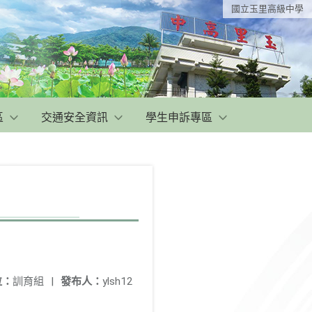
國立玉里高級中學
區
交通安全資訊
學生申訴專區
位：
訓育組
|
發布人：
ylsh12