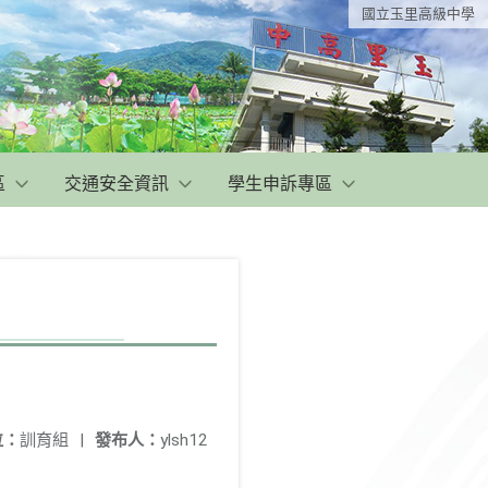
國立玉里高級中學
區
交通安全資訊
學生申訴專區
位：
訓育組
|
發布人：
ylsh12