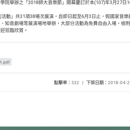
院舉辦之「2018師大音樂節」開幕慶訂於本(107)年3月27日1
系列活動」共31項38場次展演，自即日起至6月3日止，假國家音
、知音劇場等展演場地舉辦，大部分活動為免費自由入場，檢附「
歡迎蒞臨欣賞。
1.pdf
點擊率：
532
|
下架日期：
2018-04-2