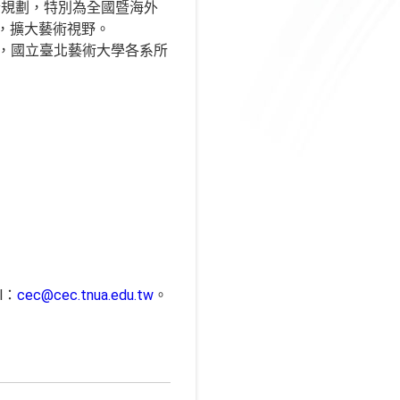
合規劃，特別為全國暨海外
活，擴大藝術視野。
舍，國立臺北藝術大學各系所
l：
cec@cec.tnua.edu.tw
。