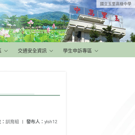
國立玉里高級中學
區
交通安全資訊
學生申訴專區
位：
訓育組
|
發布人：
ylsh12