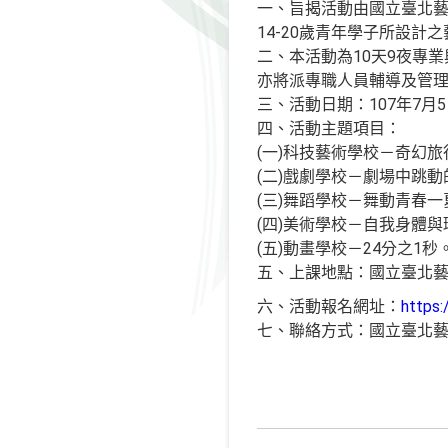
一、旨揭活動由國立臺北
14-20歲青年學子所設
二、本活動為10天9夜專
亦將派專職人員輔導及管
三、活動日期：107年7月
四、活動主題項目：
(一)科技藝術學校－奇幻
(二)戲劇學校－劇場中跳
(三)舞蹈學校－舞動青春一
(四)美術學校－自我身體
(五)動畫學校－24分之1秒
五、上課地點：國立臺北藝
六、活動報名網址：
https:
七、聯絡方式：國立臺北藝術大