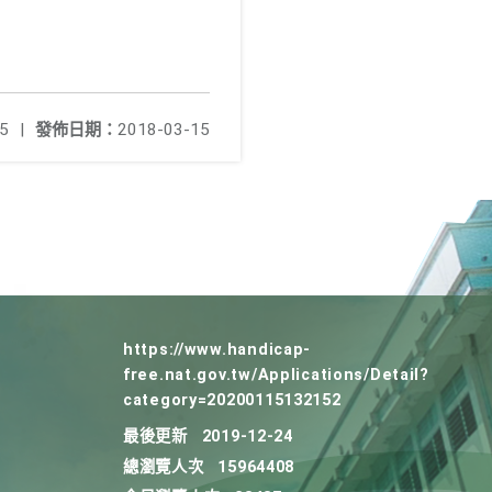
5
|
發佈日期：
2018-03-15
https://www.handicap-
free.nat.gov.tw/Applications/Detail?
category=20200115132152
最後更新
2019-12-24
總瀏覽人次
15964408