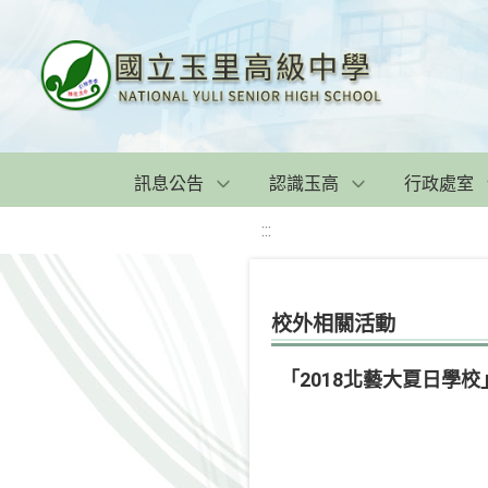
訊息公告
認識玉高
行政處室
:::
校外相關活動
「2018北藝大夏日學