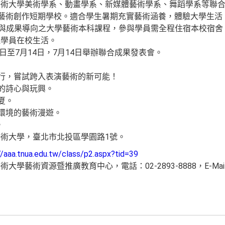
藝術大學美術學系、動畫學系、新媒體藝術學系、舞蹈學系等聯
計之藝術創作短期學校。適合學生暑期充實藝術涵養，體驗大學生
業與成果導向之大學藝術本科課程，參與學員需全程住宿本校宿
理學員在校生活。
5日至7月14日，7月14日舉辦聯合成果發表會。
旅行，嘗試跨入表演藝術的新可能！
動的詩心與玩興。
夏。
與環境的藝術漫遊。
。
術大學，臺北市北投區學園路1號。
//aaa.tnua.edu.tw/class/p2.aspx?tid=39
學藝術資源暨推廣教育中心，電話：02-2893-8888，E-Mai