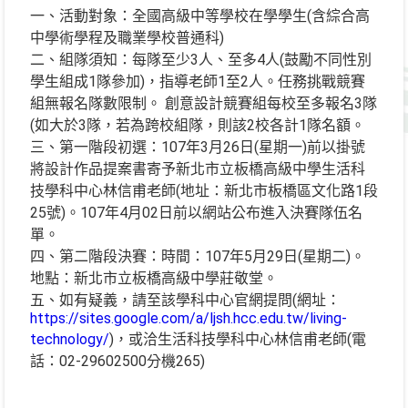
一、活動對象：全國高級中等學校在學學生(含綜合高
中學術學程及職業學校普通科)
二、組隊須知：每隊至少3人、至多4人(鼓勵不同性別
學生組成1隊參加)，指導老師1至2人。任務挑戰競賽
組無報名隊數限制。 創意設計競賽組每校至多報名3隊
(如大於3隊，若為跨校組隊，則該2校各計1隊名額。
三、第一階段初選：107年3月26日(星期一)前以掛號
將設計作品提案書寄予新北市立板橋高級中學生活科
技學科中心林信甫老師(地址：新北市板橋區文化路1段
25號)。107年4月02日前以網站公布進入決賽隊伍名
單。
四、第二階段決賽：時間：107年5月29日(星期二)。
地點：新北市立板橋高級中學莊敬堂。
五、如有疑義，請至該學科中心官網提問(網址：
https://sites.google.com/a/ljsh.hcc.edu.tw/living-
technology/
)，或洽生活科技學科中心林信甫老師(電
話：02-29602500分機265)