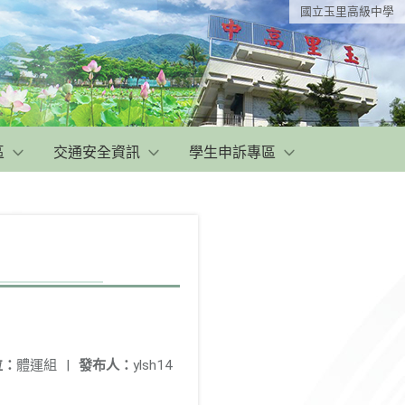
國立玉里高級中學
區
交通安全資訊
學生申訴專區
位：
體運組
|
發布人：
ylsh14