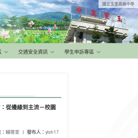
國立玉里高級中學
區
交通安全資訊
學生申訴專區
討會：從邊緣到主流－校園
位：
輔導室
|
發布人：
ylsh17