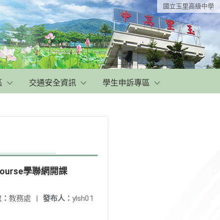
國立玉里高級中學
區
交通安全資訊
學生申訴專區
Course學聯網開課
位：
教務處
|
發布人：
ylsh01