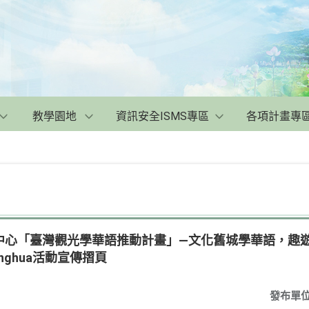
教學園地
資訊安全ISMS專區
各項計畫專
心「臺灣觀光學華語推動計畫」—文化舊城學華語，趣遊彰化
 Changhua活動宣傳摺頁
發布單