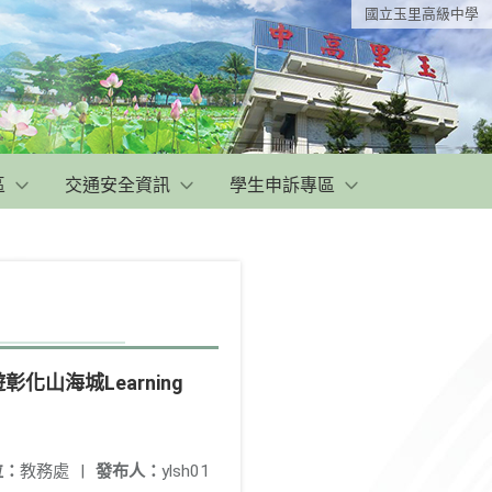
國立玉里高級中學
區
交通安全資訊
學生申訴專區
山海城Learning
位：
教務處
|
發布人：
ylsh01