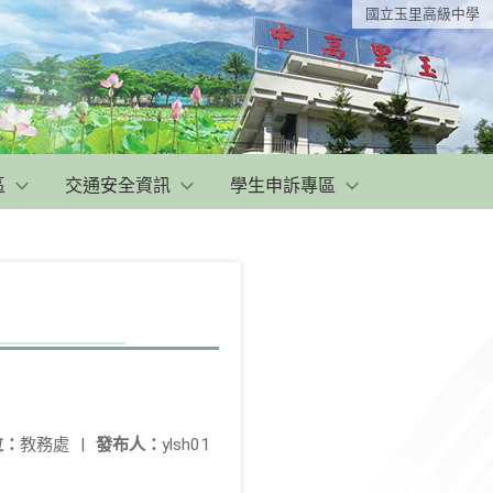
國立玉里高級中學
區
交通安全資訊
學生申訴專區
位：
教務處
|
發布人：
ylsh01