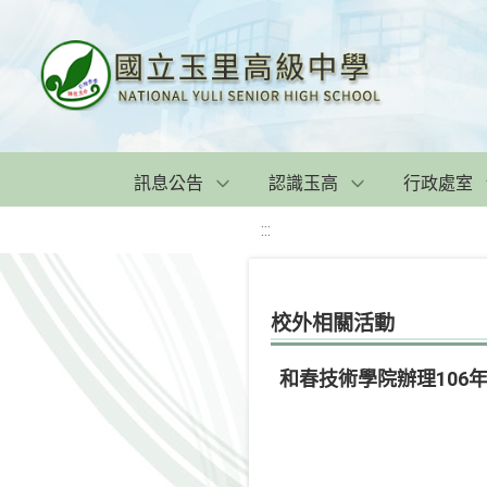
訊息公告
認識玉高
行政處室
:::
校外相關活動
和春技術學院辦理106