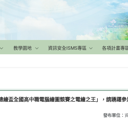
教學園地
資訊安全ISMS專區
各項計畫專
葉總繪盃全國高中職電腦繪圖競賽之電繪之王」，請踴躍參
發布單位：