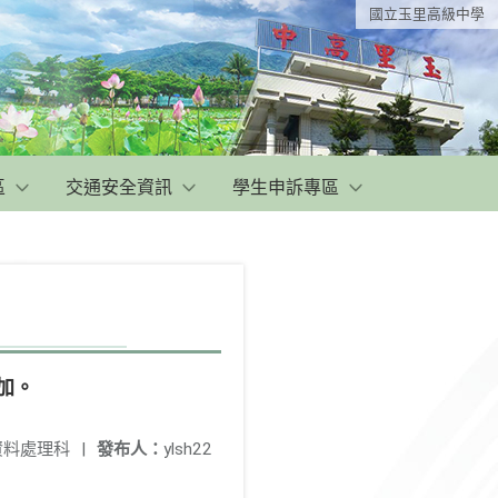
國立玉里高級中學
區
交通安全資訊
學生申訴專區
加。
資料處理科
|
發布人：
ylsh22