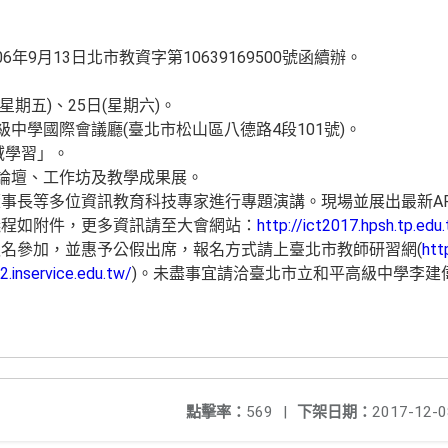
年9月13日北市教資字第10639169500號函續辦。
(星期五)、25日(星期六)。
級中學國際會議廳(臺北市松山區八德路4段101號)。
域學習」。
題論壇、工作坊及教學成果展。
長等多位資訊教育科技專家進行專題演講。現場並展出最新AR技術
議程如附件，更多資訊請至大會網站：
http://ict2017.hpsh.tp.edu
名參加，並惠予公假出席，報名方式請上臺北市教師研習網(
htt
.inservice.edu.tw/
)。未盡事宜請洽臺北市立和平高級中學李建偉老師
點擊率：
569
|
下架日期：
2017-12-0