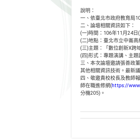
說明：
一、依臺北市政府教育局106
二、論壇相關資訊如下：
(一)時間：106年11月24日
(二)地點：臺北市立中崙高
(三)主題：「數位創新X跨
(四)形式：專題演講、主
三、本次論壇邀請張善政董事
其他相關資訊技術。最新
四、敬邀貴校校長及教師報
師在職進修網(
https://www2
分機205)。