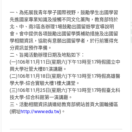
一、為拓展我青年學子國際視野，鼓勵學生出國學習
先進國家專業知識及接觸不同文化薰陶，教育部特於
北、中、南3區各辦理1場鼓勵出國留遊學宣導說明
會。會中提供各項鼓勵出國留學獎補助措施及出國留
學相關資訊，協助有意願出國留學者，於行前獲得充
分資訊並預作準備。
二、旨揭活動辦理日期及地點如下：
(一)106年11月11日(星期六)下午13時至17時假國立中
興大學社管大樓B1演講廳。
(二)106年11月18日(星期六)下午13時至17時假高雄醫
學大學-綜合實驗大樓1樓大講堂。
(三)106年11月25日(星期六)下午13時至17時假臺北科
技大學-綜合科館第一演講廳。
三、活動相關資訊請連結教育部網站首頁大圖輪播區
(網址
http://www.edu.tw
)。