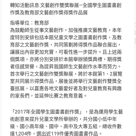
轉知活動訊息:文藝創作雙獎聯展—全國學生圖畫書創
作獎及教育部文藝創作獎得獎作品展
指導單位：教育部
為鼓勵師生從事文藝創作，加強推廣文藝教育，本年
度特別安排包括本館兒童文學之圖畫書創作獎，及教
育部之文藝創作獎，共同策劃將得獎作品聯合展出，
讓展出內容更加充實，可看性進一步提升。且上述兩
個獎項，亦將分別安排於本館舉辦頒獎典禮，期得獎
者倍感榮譽，為提昇我國師生文藝創作水準而努力。
首次舉行之文藝創作雙獎聯展，將於本館第1、2展覽
室共同展示得獎作品，展後並將舉行文藝創作雙獎全
臺巡展，以嘉惠各地文藝愛好者及對兒童教育有興趣
的家長們，並延伸比賽之教育意義。
「2017年全國學生圖畫書創作獎」，是為運用學生藝
術創意來提升兒童文學所舉辦的，共分國小低中年
級、國小高年級、國中、高中及大專五組，總收件數
達1,204件，選出近119件優秀圖畫書作品。