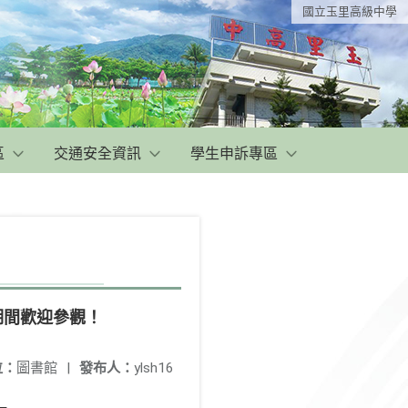
國立玉里高級中學
區
交通安全資訊
學生申訴專區
期間歡迎參觀！
位：
圖書館
|
發布人：
ylsh16