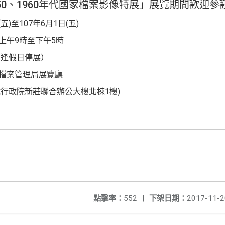
50、1960年代國家檔案影像特展」展覽期間歡迎參
(五)至107年6月1日(五)
五上午9時至下午5時
，逢假日停展）
會檔案管理局展覽廳
號行政院新莊聯合辦公大樓北棟1樓)
點擊率：
552
|
下架日期：
2017-11-2