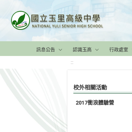
訊息公告
認識玉高
行政處室
:::
校外相關活動
2017衝浪體驗營