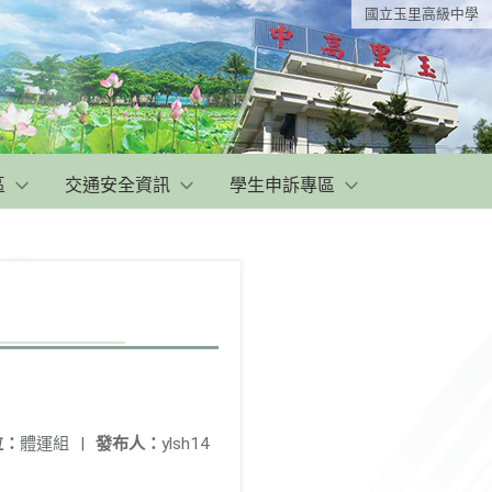
國立玉里高級中學
區
交通安全資訊
學生申訴專區
位：
體運組
|
發布人：
ylsh14