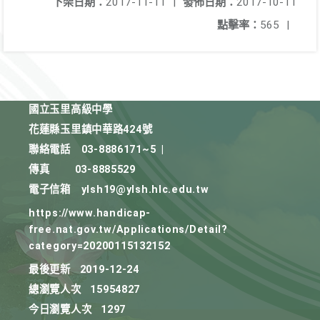
下架日期：
2017-11-11
|
發佈日期：
2017-10-11
點擊率：
565
|
國立玉里高級中學
花蓮縣玉里鎮中華路424號
聯絡電話
03-8886171~5
|
傳真
03-8885529
電子信箱
ylsh19@ylsh.hlc.edu.tw
https://www.handicap-
free.nat.gov.tw/Applications/Detail?
category=20200115132152
最後更新
2019-12-24
總瀏覽人次
15954827
今日瀏覽人次
1297