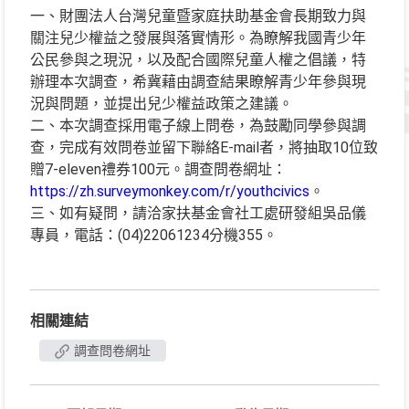
一、財團法人台灣兒童暨家庭扶助基金會長期致力與
關注兒少權益之發展與落實情形。為瞭解我國青少年
公民參與之現況，以及配合國際兒童人權之倡議，特
辦理本次調查，希冀藉由調查結果瞭解青少年參與現
況與問題，並提出兒少權益政策之建議。
二、本次調查採用電子線上問卷，為鼓勵同學參與調
查，完成有效問卷並留下聯絡E-mail者，將抽取10位致
贈7-eleven禮券100元。調查問卷網址：
https://zh.surveymonkey.com/r/youthcivics
。
三、如有疑問，請洽家扶基金會社工處研發組吳品儀
專員，電話：(04)22061234分機355。
相關連結
調查問卷網址