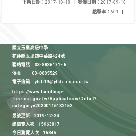
下架日期：
2017-10-18
|
發佈日期：
2017-09-18
點擊率：
601
|
國立玉里高級中學
花蓮縣玉里鎮中華路424號
聯絡電話
03-8886171~5
|
傳真
03-8885529
電子信箱
ylsh19@ylsh.hlc.edu.tw
https://www.handicap-
free.nat.gov.tw/Applications/Detail?
category=20200115132152
最後更新
2019-12-24
總瀏覽人次
15963817
今日瀏覽人次
16345