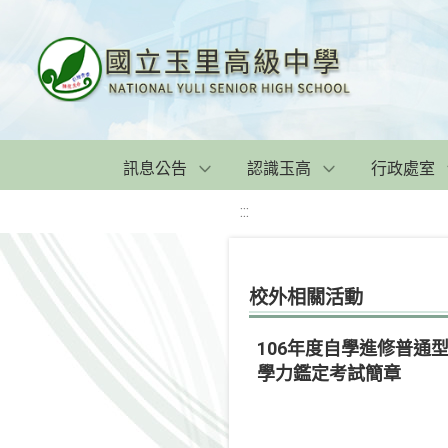
訊息公告
認識玉高
行政處室
:::
校外相關活動
106年度自學進修普
學力鑑定考試簡章