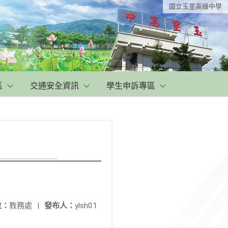
國立玉里高級中學
區
交通安全資訊
學生申訴專區
位：
教務處
|
發布人：
ylsh01