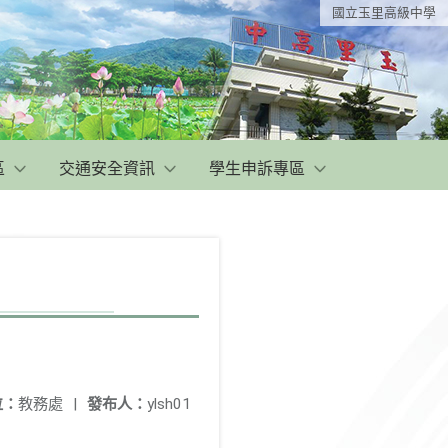
國立玉里高級中學
區
交通安全資訊
學生申訴專區
位：
教務處
|
發布人：
ylsh01