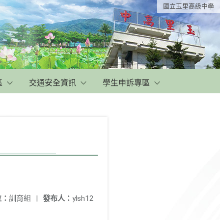
國立玉里高級中學
區
交通安全資訊
學生申訴專區
位：
訓育組
|
發布人：
ylsh12