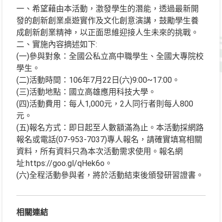
一、希望藉由本活動，激發學生的潛能，透過最新開
發的創新創業桌遊實作及文化創意演講，鼓勵學生養
成創新創業精神，以正面思維迎接人生未來的挑戰。
二、實施內容摘述如下:
(一)參與對象：全國公私立高中職學生、全國大專院校
學生。
(二)活動時間：106年7月22日(六)9:00~17:00。
(三)活動地點：國立高雄應用科技大學。
(四)活動費用：每人1,000元，2人同行者則每人800
元。
(五)報名方式：即日起至人數額滿為止。本活動採網路
報名或電話(07-953-7037)專人報名，請確實填寫相關
資料，所有資料只為本次活動需求使用。報名網
址:https://goo.gl/qHek6o。
(六)全程活動參與者，將於活動結束後頒發研習證書。
相關連結