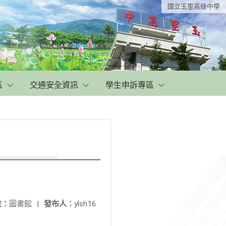
國立玉里高級中學
區
交通安全資訊
學生申訴專區
位：
圖書館
|
發布人：
ylsh16