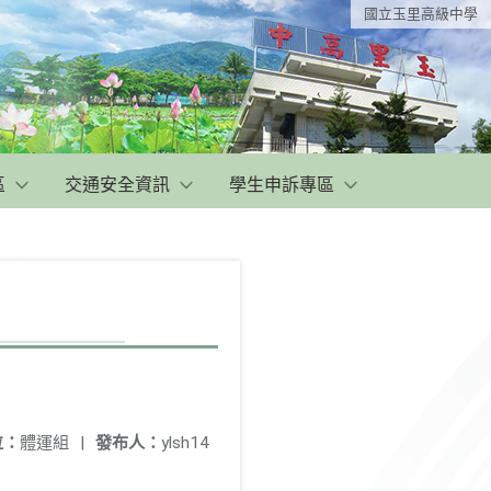
國立玉里高級中學
區
交通安全資訊
學生申訴專區
位：
體運組
|
發布人：
ylsh14