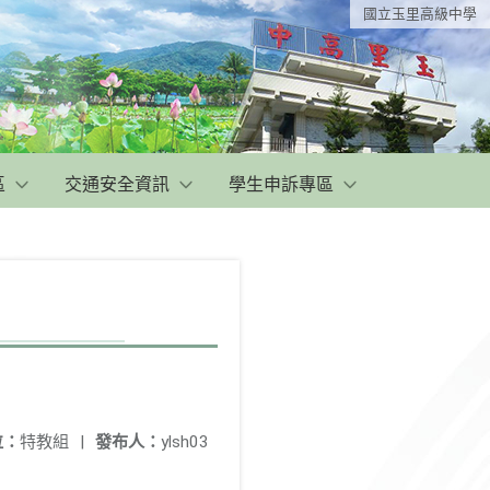
國立玉里高級中學
區
交通安全資訊
學生申訴專區
位：
特教組
|
發布人：
ylsh03