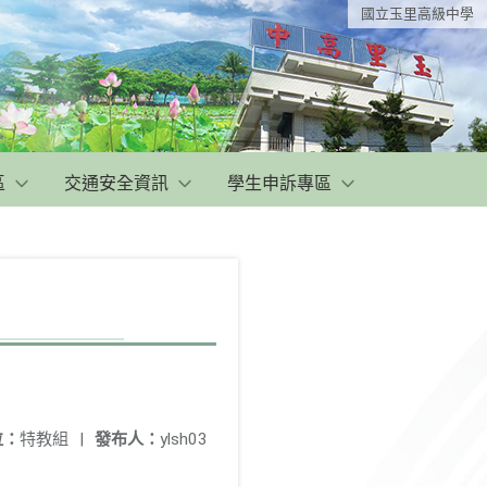
國立玉里高級中學
區
交通安全資訊
學生申訴專區
位：
特教組
|
發布人：
ylsh03