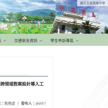
國立玉里高級中學
區
交通安全資訊
學生申訴專區
向跨領域教案設計導入工
位：
教務處
|
發布人：
ylsh01