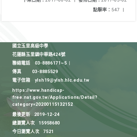
下架日期：
2017-06-02
|
發佈日期：
2017-05-02
點擊率：
547
|
國立玉里高級中學
花蓮縣玉里鎮中華路424號
聯絡電話
03-8886171~5
|
傳真
03-8885529
電子信箱
ylsh19@ylsh.hlc.edu.tw
https://www.handicap-
free.nat.gov.tw/Applications/Detail?
category=20200115132152
最後更新
2019-12-24
總瀏覽人次
15958680
今日瀏覽人次
7521