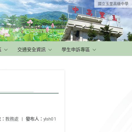
國立玉里高級中學
區
交通安全資訊
學生申訴專區
位：
教務處
|
發布人：
ylsh01