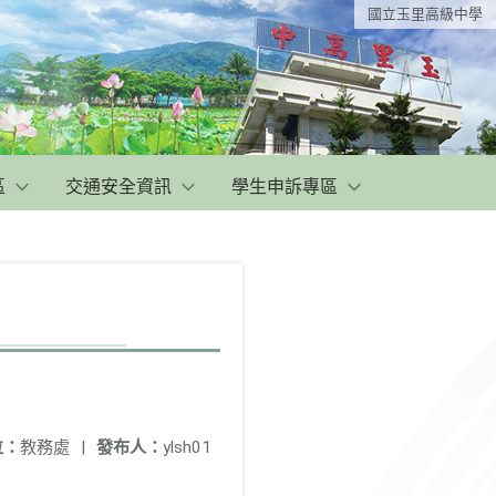
國立玉里高級中學
區
交通安全資訊
學生申訴專區
位：
教務處
|
發布人：
ylsh01