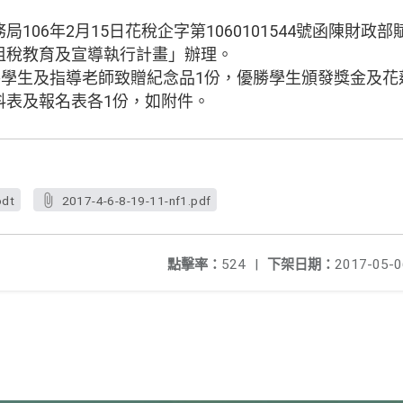
106年2月15日花稅企字第1060101544號函陳財政部
租稅教育及宣導執行計畫」辦理。
賽學生及指導老師致贈紀念品1份，優勝學生頒發獎金及
料表及報名表各1份，如附件。
odt
2017-4-6-8-19-11-nf1.pdf
點擊率：
524
|
下架日期：
2017-05-0