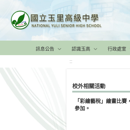
訊息公告
認識玉高
行政處室
:::
校外相關活動
「彩繪藝稅」繪畫比賽，
參加。